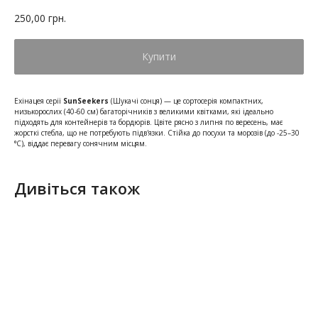
250,00
грн.
Купити
Ехінацея серії
SunSeekers
(Шукачі сонця) — це сортосерія компактних,
низькорослих (40-60 см) багаторічників з великими квітками, які ідеально
підходять для контейнерів та бордюрів. Цвіте рясно з липня по вересень, має
жорсткі стебла, що не потребують підв'язки. Стійка до посухи та морозів (до -25–30
°C), віддає перевагу сонячним місцям.
Дивіться також