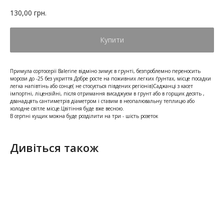
130,00
грн.
Купити
Примула сортосерії Balerine відміно зимує в грунті, безпроблемно переносить
морози до -25 без укриття.Добре росте на поживних легких ґрунтах, місце посадки
легка напівтінь або сонце( не стосується південих регіонів)Саджанці з касет
імпортні, ліцензійні, після отримання висаджуєм в грунт або в горщик десять ,
дванадцять сантиметрів діаметром і ставим в неопалювальну теплицю або
холодне світле місце.Цвітіння буде вже весною.
В серпні кущик можна буде розділити на три - шість розеток
Дивіться також