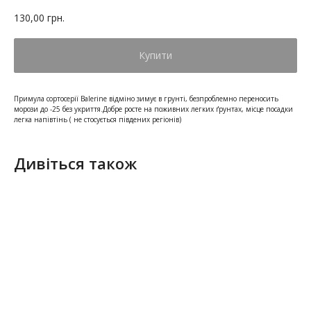
130,00
грн.
Купити
Примула сортосерії Balerine відміно зимує в грунті, безпроблемно переносить
морози до -25 без укриття.Добре росте на поживних легких ґрунтах, місце посадки
легка напівтінь ( не стосується південих регіонів)
Дивіться також