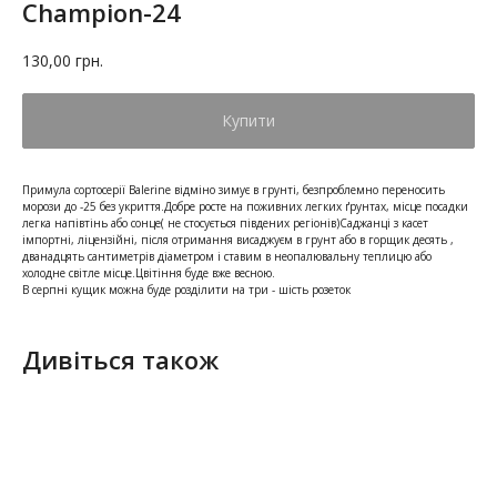
Champion-24
130,00
грн.
Купити
Примула сортосерії Balerine відміно зимує в грунті, безпроблемно переносить
морози до -25 без укриття.Добре росте на поживних легких ґрунтах, місце посадки
легка напівтінь або сонце( не стосується південих регіонів)Саджанці з касет
імпортні, ліцензійні, після отримання висаджуєм в грунт або в горщик десять ,
дванадцять сантиметрів діаметром і ставим в неопалювальну теплицю або
холодне світле місце.Цвітіння буде вже весною.
В серпні кущик можна буде розділити на три - шість розеток
Дивіться також