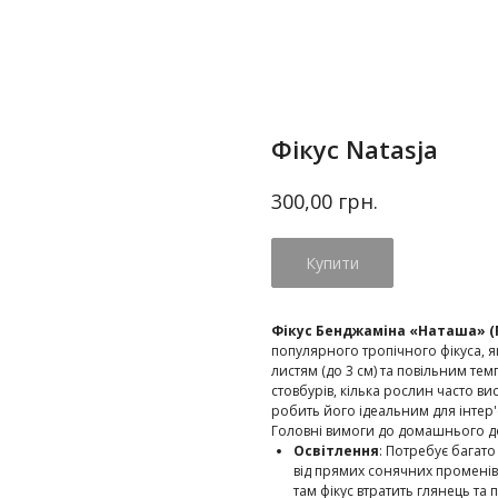
Фікус Natasja
грн.
300,00
Купити
Фікус Бенджаміна «Наташа» (Fi
популярного тропічного фікуса, 
листям (до 3 см) та повільним те
стовбурів, кілька рослин часто ви
робить його ідеальним для інтер
Головні вимоги до домашнього д
Освітлення
: Потребує багато
від прямих сонячних променів в
там фікус втратить глянець та 