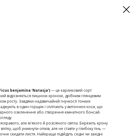
cus benjamina 'Natasja')
— це карликовий сорт
який відрізняється пишною кроною, дрібним глянцевим
мпом росту. Завдяки надзвичайній гнучкості тонких
саджують в один горщик і сплітають у витончені коси, що
'єрного озеленення або створення кімнатного бонсай.
огляду
 яскравого, але м'якого й розсіяного світла. Бережіть крону
літку, щоб уникнути опіків, але не ставте у глибоку тінь —
почне скидати листя. Найкраще підійдуть східні чи західні