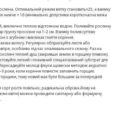
ослина. Оптимальний режим влітку становить+25, а взимку
ти нижче + 16 (мінімально допустима короткочасна межа
ий, виключно теплою відстояною водою. Поливайте рослину
шар ґрунту просохне на 1–2 см. Взимку полив суттєво
оні є згубним і викликає гниття коріння.
ожнює вологу. Регулярно обприскуйте листя або
вітря, особливо під час опалювального сезону. Раз на
рослині теплий душ (закривши землю в горщику плівкою).
стовуйте легкий і поживний спеціалізований субстрат для
. Пересаджуйте молоді фікуси щовесни методом акуратної
–3 роки, коли коріння повністю заповнить горщик.
і горщики, тому новий має бути більшим за попередній
ки сорт росте повільно, радикальна обрізка йому не
резні-квітні) можна проводити санітарну або формуючу
я.