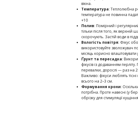
вікна.
Температура
: Теплолюбна р
температура не повинна пада
+10
Полив
: Помірний і регулярн
тільки після того, як верхній 
скорочують. Застій води в підд
Вологість повітря
: Фікус об
використовуйте зволожувач по
місяць корисно влаштовувати 
Ґрунт та пересадка
: Викори
фікусів із додаванням перліту
перевалки, дорослі — раз на 2
Важливо: фікуси люблять тісн
всього на 2–3 см.
Формування крони
: Оскіль
потрібна. Проте навесні (у бе
обрізку для стимуляції кущінн